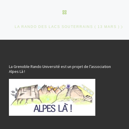
RETOUR À LA LISTE DES
Ar
LA RANDO DES LACS SOUTERRAINS ( 13 MARS )
La Grenoble Rando Université est un projet de l’association
Alpes Là !