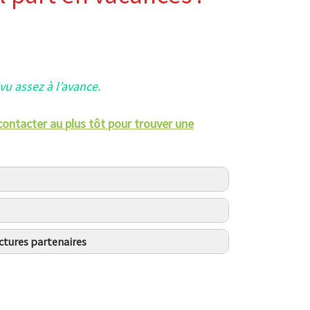
vu assez à l’avance.
contacter au plus tôt pour trouver une
es Autonomes
ties en accès transport en commun
ctures partenaires
pret-materiel-rando
pret-