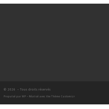
© 2026
– Tous droits réservés
Propulsé par
WP
– Réalisé avec the
Thème Customizr