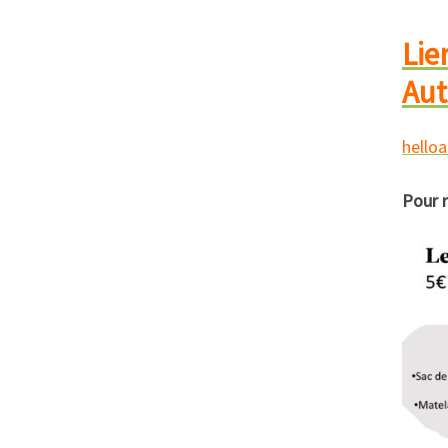
Le m
Lie
Au
mate
5€
hello
Pour r