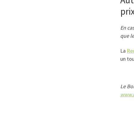
pri
En cas
que le
La
Rec
un tou
Le Bon
www.l