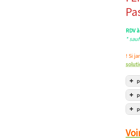
Pa
RDV à
*
sauf
! Si j
soluti
p
Pour
p
Lien
p
hel
Voi
mate