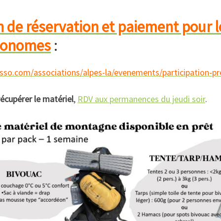
atériel est à rendre juste après la sortie au local
n de réservation et paiement pour l
tonomes
:
riel.alpes-la.org
/
pers pour le WE pour
asso.com/associations/alpes-la/evenements/participation-pr
écupérer le matériel
,
RDV aux permanences du jeudi soir
.