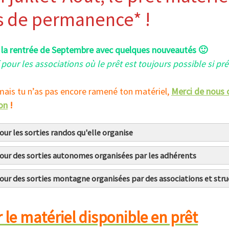
s de permanence* !
 la rentrée de Septembre avec quelques nouveautés 🙂
 pour les associations où le prêt est toujours possible si pré
amais tu n’as pas encore ramené ton matériel,
Merci de nous 
on
!
our les sorties randos qu'elle organise
 les sorties organisées par le club
our des sorties autonomes organisées par les adhérents
 de réservation et paiement pour le prêt de matériel Sorti
le jeudi soir lors de la permanence du club pour les sor
our des sorties montagne organisées par des associations et stru
le jour de la sortie pour les sorties en accès covoiturage
loasso.com/associations/alpes-la/evenements/participation-
r le matériel disponible en prêt
riel.alpes-la.org