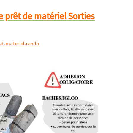
e prêt de matériel Sorties
pret-
et-materiel-rando