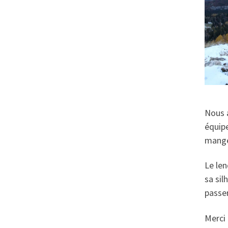
Nous a
équipe
manger
Le len
sa sil
passer
Merci 