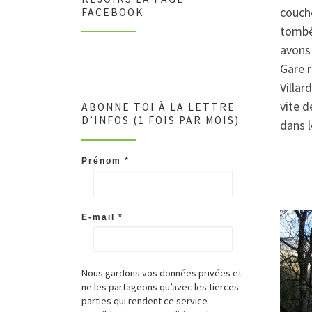
couch
FACEBOOK
tombé
avons 
Gare r
Villar
vite d
ABONNE TOI À LA LETTRE
D’INFOS (1 FOIS PAR MOIS)
dans l
Prénom
*
E-mail
*
Nous gardons vos données privées et
ne les partageons qu’avec les tierces
parties qui rendent ce service