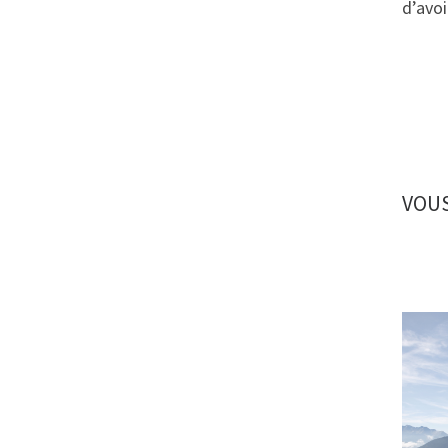
d’avo
VOUS