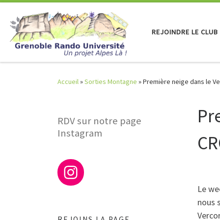
Skip to content
REJOINDRE LE CLUB
Accueil
»
Sorties Montagne
»
Première neige dans le V
Pr
RDV sur notre page
Instagram
CR
Le we
nous 
Vercor
REJOINS LA PAGE