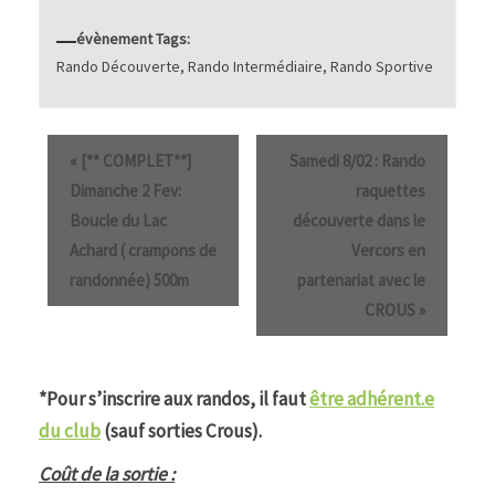
évènement Tags:
Rando Découverte
,
Rando Intermédiaire
,
Rando Sportive
«
[** COMPLET**]
Samedi 8/02 : Rando
Dimanche 2 Fev:
raquettes
Boucle du Lac
découverte dans le
Achard ( crampons de
Vercors en
randonnée) 500m
partenariat avec le
CROUS
»
*Pour s’inscrire aux randos, il faut
être adhérent.e
du club
(sauf sorties Crous).
Coût de la sortie :