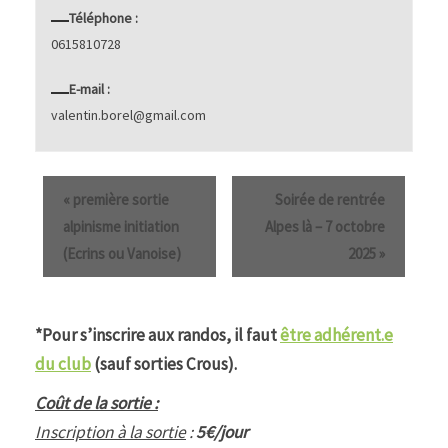
Téléphone :
0615810728
E-mail :
valentin.borel@gmail.com
«
première sortie
Soirée de rentrée
alpinisme initiation
Alpes là – 7 octobre
(Ecrins ou Vanoise)
2025
»
*Pour s’inscrire aux randos, il faut
être adhérent.e
du club
(sauf sorties Crous).
Coût de la sortie :
Inscription à la sortie
:
5€/jour