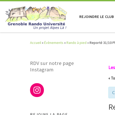
Skip to content
REJOINDRE LE CLUB
Accueil
»
Évènements
»
Rando à pied
»
Reporté 31/10 Pl
RDV sur notre page
Les
Instagram
« T
C
R
REJOINS LA PAGE