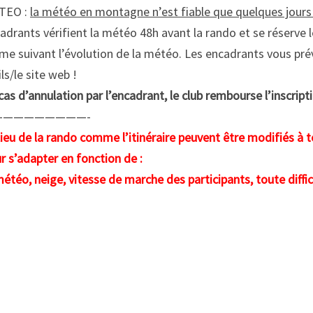
TEO :
la météo en montagne n’est fiable que quelques jour
adrants vérifient la météo 48h avant la rando et se réserve le
e suivant l’évolution de la météo. Les encadrants vous prév
ls/le site web !
cas d’annulation par l’encadrant, le club rembourse l’inscript
—————————-
lieu de la rando comme l’itinéraire peuvent être modifiés à 
r s’adapter en fonction de :
météo, neige, vitesse de marche des participants, toute diff