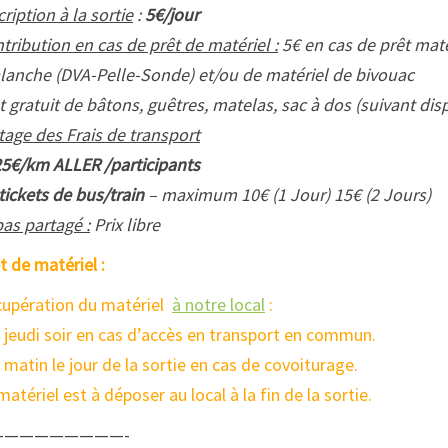
cription à la sortie
:
5€/jour
tribution en cas de prêt de matériel :
5€ en cas de prêt matér
lanche (DVA-Pelle-Sonde) et/ou de matériel de bivouac
t gratuit de bâtons, guêtres, matelas, sac à dos (suivant disp
tage des Frais de transport
25€/km ALLER /participants
tickets de bus/train
– maximum 10€ (1 Jour) 15€ (2 Jours)
as partagé :
Prix libre
t de matériel :
upération du matériel
à notre local
:
e jeudi soir en cas d’accès en transport en commun.
e matin le jour de la sortie en cas de covoiturage.
matériel est à déposer au local à la fin de la sortie.
—————————-