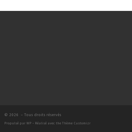
© 2026
– Tous droits réservés
Propulsé par
WP
– Réalisé avec the
Thème Customizr