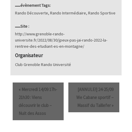
évènement Tags:
Rando Découverte
,
Rando Intermédiaire
,
Rando Sportive
Site :
http://www.grenoble-rando-
universite.fr/2022/08/30/jpeux-pas-jai-rando-2022-la-
rentree-des-etudiant-es-en-montagne/
Organisateur
Club Grenoble Rando Université
«
Mercredi 14/09 17h-
[ANNULE!] 24-25/09
21h30 : Viens
We Cabane sportif –
découvrir le club –
Massif du Taillefer
»
Nuit des Assos