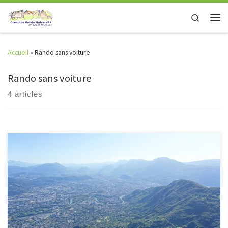
Skip to content
Search
Men
Accueil
»
Rando sans voiture
Rando sans voiture
4 articles
Redécouverte des sentiers du Col de Clémencières avant de bifurquer
vers le mont JALLA au dessus de la bastille: altitude 634m. Vu à 180° sur
Grenoble, le massif du Vercors et une partie de Belledonne, puis
redescente sur Grenoble en passant par le GR9, Croix de Quinsonas (si
personne n’est […]