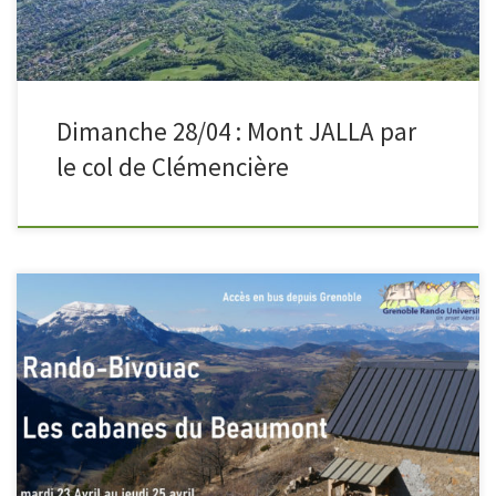
Dimanche 28/04 : Mont JALLA par
le col de Clémencière
Randonnée organisée en partenariat avec le Crous Grenoble-Alpes
ouverte à tous les étudiant-e-s (adhérents ou non du club) 3 jours (ou
plus) pour découvrir les montagnes du Beaumont aux portes du
massif des Ecrins avec de magnifiques vues sur le Dévoluy, le Vercors et
donc les Ecrins 🙂 Nous participerons […]