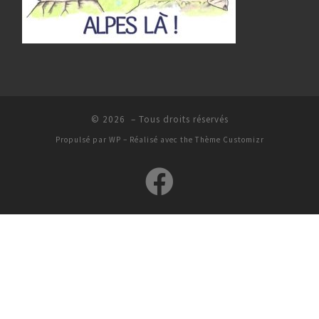
© 2026
– Tous droits réservés
Propulsé par
WP
– Réalisé avec the
Thème Customizr