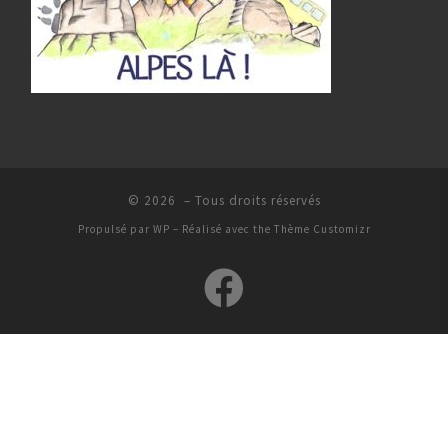
© 2026
– Tous droits réservés
Propulsé par
WP
– Réalisé avec the
Thème Customizr