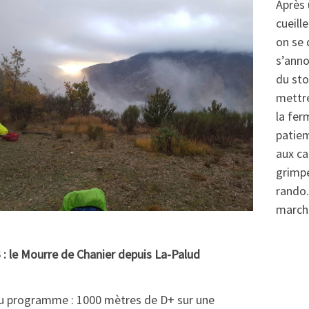
Après 
cueill
on se 
s’anno
du sto
mettre
la fer
patiem
aux ca
grimpe
rando.
marche
 : le Mourre de Chanier depuis La-Palud
u programme : 1000 mètres de D+ sur une