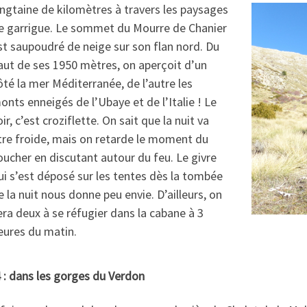
ingtaine de kilomètres à travers les paysages
e garrigue. Le sommet du Mourre de Chanier
st saupoudré de neige sur son flan nord. Du
aut de ses 1950 mètres, on aperçoit d’un
ôté la mer Méditerranée, de l’autre les
onts enneigés de l’Ubaye et de l’Italie ! Le
oir, c’est croziflette. On sait que la nuit va
tre froide, mais on retarde le moment du
oucher en discutant autour du feu. Le givre
ui s’est déposé sur les tentes dès la tombée
e la nuit nous donne peu envie. D’ailleurs, on
era deux à se réfugier dans la cabane à 3
eures du matin.
 : dans les gorges du Verdon