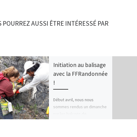
 POURREZ AUSSI ÊTRE INTÉRESSÉ PAR
Initiation au balisage
avec la FFRandonnée
!
Début avril, nous nous
sommes rendus un dimanche
sur les balcons de
Belledonne afin d’apprendre
à baliser les sentiers avec la
Fédération […]