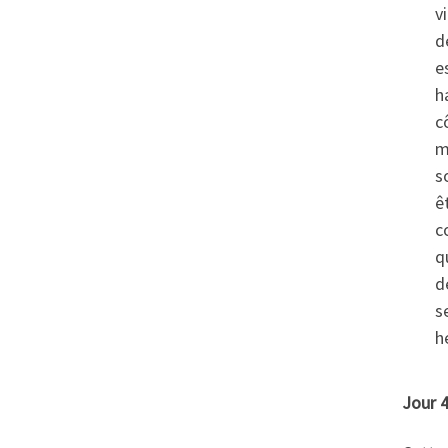
v
d
e
h
c
m
s
ê
c
q
d
s
h
Jour 4