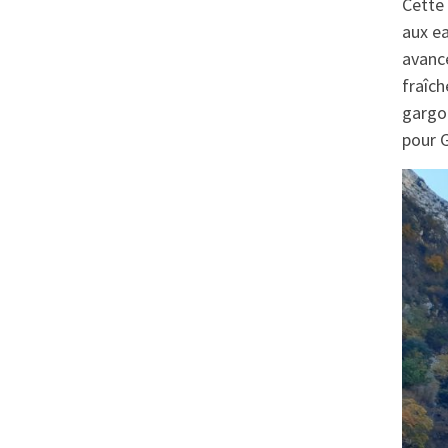
Cette 
aux ea
avance
fraîch
gargou
pour 