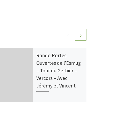
Rando Portes
Ouvertes de l’Esmug
– Tour du Gerbier –
Vercors – Avec
Jérémy et Vincent
Ce dimanche 21 septembre,
participez à la journée
“Randos Portes Ouvertes de