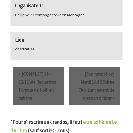
Organisateur
Philippe Accompagnateur en Montagne
Lieu
chartreuse
«
[COMPLET] 11-
[Sur inscription]
12/12 We Raquettes
Mardi 14/12 Soirée
Fondue de Noël en
Club Lancement de
cabane
la saison d’hiver
»
*Pour s’inscrire aux randos, il faut
être adhérent.e
du club
(sauf sorties Crous).