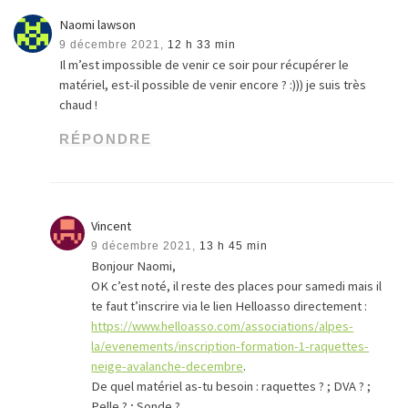
Naomi lawson
9 décembre 2021,
12 h 33 min
Il m’est impossible de venir ce soir pour récupérer le
matériel, est-il possible de venir encore ? :))) je suis très
chaud !
RÉPONDRE
Vincent
9 décembre 2021,
13 h 45 min
Bonjour Naomi,
OK c’est noté, il reste des places pour samedi mais il
te faut t’inscrire via le lien Helloasso directement :
https://www.helloasso.com/associations/alpes-
la/evenements/inscription-formation-1-raquettes-
neige-avalanche-decembre
.
De quel matériel as-tu besoin : raquettes ? ; DVA ? ;
Pelle ? ; Sonde ?