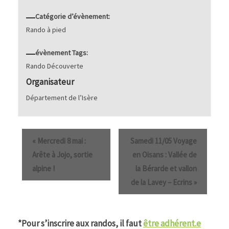
Catégorie d’évènement:
Rando à pied
évènement Tags:
Rando Découverte
Organisateur
Département de l’Isère
«
Mercredi 8 mai :
Samedi 11/05 Voyage
Arête à Jojo, sortie
en Oisans : Vallée de
alpine !
la Bérarde et vallon
de la Lavey – Ecrins
»
*Pour s’inscrire aux randos, il faut
être adhérent.e