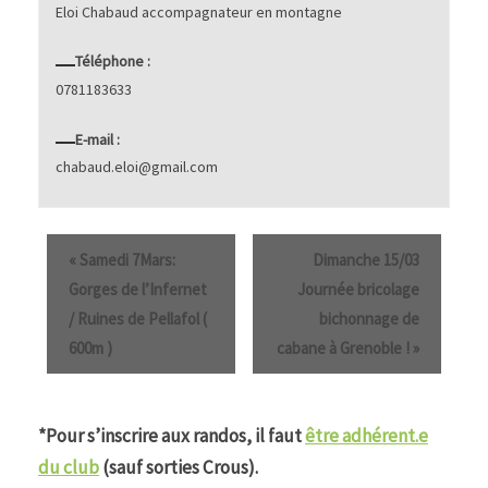
Eloi Chabaud accompagnateur en montagne
Téléphone :
0781183633
E-mail :
chabaud.eloi@gmail.com
«
Samedi 7Mars:
Dimanche 15/03
Gorges de l’Infernet
Journée bricolage
/ Ruines de Pellafol (
bichonnage de
600m )
cabane à Grenoble !
»
*Pour s’inscrire aux randos, il faut
être adhérent.e
du club
(sauf sorties Crous).