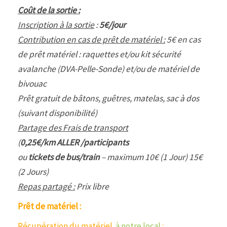
Coût de la sortie :
Inscription à la sortie
:
5€/jour
Contribution en cas de prêt de matériel :
5€ en cas
de prêt matériel : raquettes et/ou kit sécurité
avalanche (DVA-Pelle-Sonde) et/ou de matériel de
bivouac
Prêt gratuit de bâtons, guêtres, matelas, sac à dos
(suivant disponibilité)
Partage des Frais de transport
(
0,25€/km ALLER /participants
ou
tickets de bus/train
– maximum 10€ (1 Jour) 15€
(2 Jours)
Repas partagé :
Prix libre
Prêt de matériel :
Récupération du matériel
à notre local
: