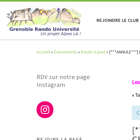
Skip to content
REJOINDRE LE CLUB
Accueil
»
Évènements
»
Rando à pied
»
[***ANNULE***] D
RDV sur notre page
Les
Instagram
« T
C
[*
C
REJOINS LA PAGE