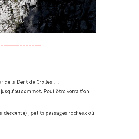
!) ==============
ur de la Dent de Crolles …
iaz jusqu’au sommet. Peut être verra t’on
la descente) , petits passages rocheux où