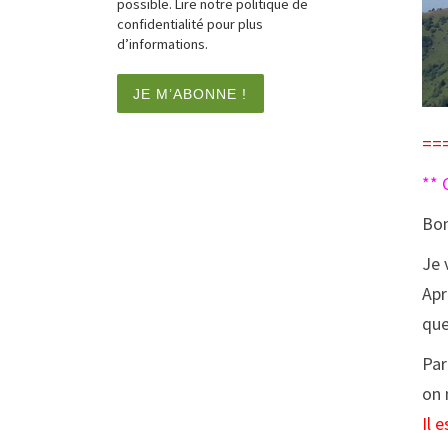
possible. Lire notre politique de
confidentialité pour plus
d’informations.
===
** 
Bon
Je 
Apr
qu
Par
on 
Il 