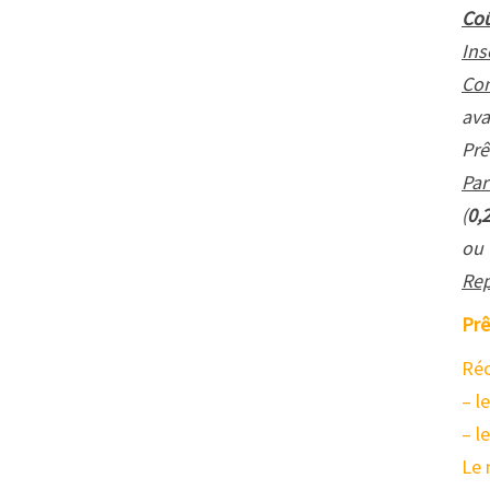
Coû
Ins
Con
ava
Prê
Par
(
0,
ou
Rep
Prê
Réc
– l
– l
Le 