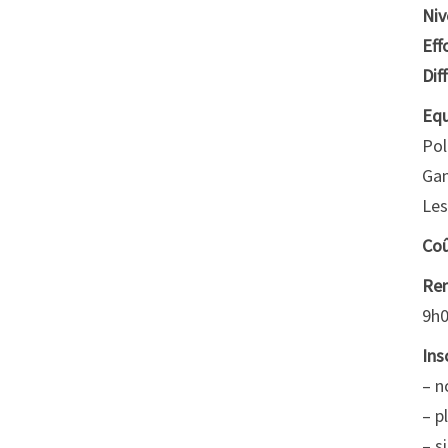
Niv
Eff
Dif
Equ
Pol
Gan
Les
Co
Ren
9h0
Ins
– 
– p
– s