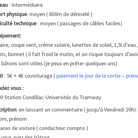
eau
: Intermédiaire
ort physique
: moyen ( 800m de dénivelé )
ficulté technique
: moyen ( passages de câbles faciles)
ipement:
aire, coupe vent, crême solaire, lunettes de soleil, 1,5l d’eau ,
ts, bonnet ( il fait froid le matin, et on risque toujours d’a
 bâtons sont utiles (je peux en prêter quelques uns)
ût
: 5€ + 4€ covoiturage (
paiement le jour de la sortie
–
pren
dez vous :
0 Station Condillac-Universités du Tramway
cription
: en laissant un commentaire ( jusqu’à Vendredi 20h):
nom, prénom
laces de voiture ( conducteur compris )
i vous avez des bâtons