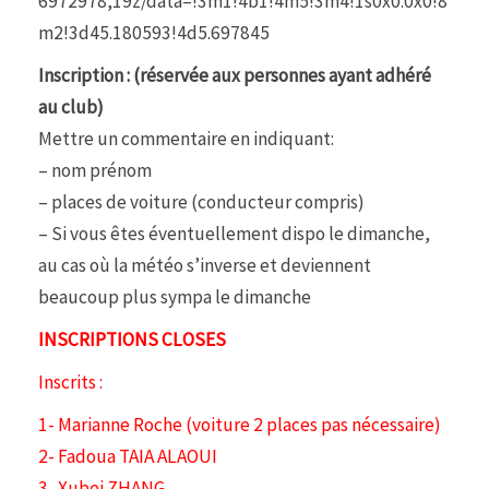
6972978,19z/data=!3m1!4b1!4m5!3m4!1s0x0:0x0!8
m2!3d45.180593!4d5.697845
Inscription : (réservée aux personnes ayant adhéré
au club)
Mettre un commentaire en indiquant:
– nom prénom
– places de voiture (conducteur compris)
– Si vous êtes éventuellement dispo le dimanche,
au cas où la météo s’inverse et deviennent
beaucoup plus sympa le dimanche
INSCRIPTIONS CLOSES
Inscrits :
1- Marianne Roche (voiture 2 places pas nécessaire)
2- Fadoua TAIA ALAOUI
3- Xubei ZHANG