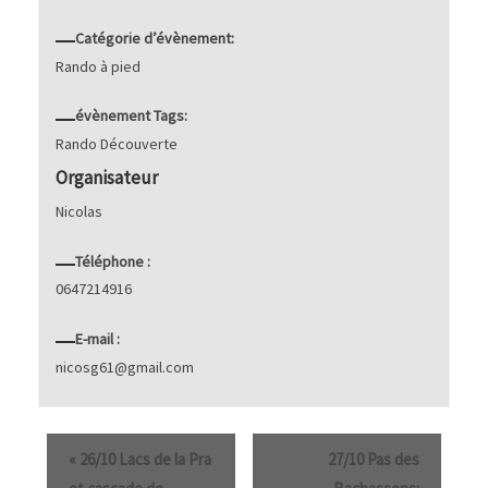
Catégorie d’évènement:
Rando à pied
évènement Tags:
Rando Découverte
Organisateur
Nicolas
Téléphone :
0647214916
E-mail :
nicosg61@gmail.com
«
26/10 Lacs de la Pra
27/10 Pas des