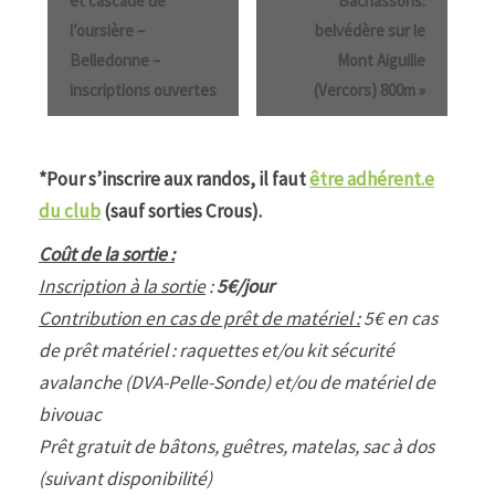
et cascade de
Bachassons:
l’oursière –
belvédère sur le
Belledonne –
Mont Aiguille
inscriptions ouvertes
(Vercors) 800m
»
*Pour s’inscrire aux randos, il faut
être adhérent.e
du club
(sauf sorties Crous).
Coût de la sortie :
Inscription à la sortie
:
5€/jour
Contribution en cas de prêt de matériel :
5€ en cas
de prêt matériel : raquettes et/ou kit sécurité
avalanche (DVA-Pelle-Sonde) et/ou de matériel de
bivouac
Prêt gratuit de bâtons, guêtres, matelas, sac à dos
(suivant disponibilité)