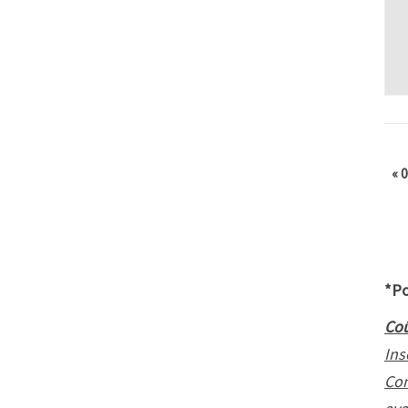
«
0
*Po
Coû
Ins
Con