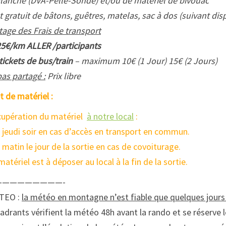
lanche (DVA-Pelle-Sonde) et/ou de matériel de bivouac
t gratuit de bâtons, guêtres, matelas, sac à dos (suivant disp
tage des Frais de transport
25€/km ALLER /participants
tickets de bus/train
– maximum 10€ (1 Jour) 15€ (2 Jours)
as partagé :
Prix libre
t de matériel :
upération du matériel
à notre local
:
e jeudi soir en cas d’accès en transport en commun.
e matin le jour de la sortie en cas de covoiturage.
matériel est à déposer au local à la fin de la sortie.
—————————-
TEO :
la météo en montagne n’est fiable que quelques jour
adrants vérifient la météo 48h avant la rando et se réserve le