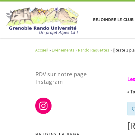
Skip to content
REJOINDRE LE CLUB
Accueil
»
Évènements
»
Rando Raquettes
»
[Reste 1 pl
RDV sur notre page
Les
Instagram
« T
C
[
REJOINS LA PAGE