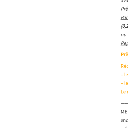
ava
Prê
Par
(
0,
ou
Rep
Prê
Réc
– l
– l
Le 
—
ME
enc