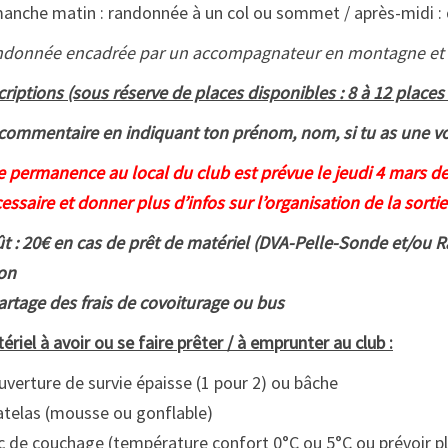
anche matin : randonnée à un col ou sommet / après-midi :
donnée encadrée par un accompagnateur en montagne et 
criptions (sous réserve de places disponibles : 8 à 12 place
commentaire en indiquant ton prénom, nom, si tu as une voit
 permanence au local du club est prévue le jeudi 4 mars de
essaire et donner plus d’infos sur l’organisation de la sortie
t : 20€ en cas de prêt de matériel (DVA-Pelle-Sonde et/ou 
on
artage des frais de covoiturage ou bus
ériel à avoir ou se faire prêter / à emprunter au club :
uverture de survie épaisse (1 pour 2) ou bâche
telas (mousse ou gonflable)
c de couchage (température confort 0°C ou 5°C ou prévoir p