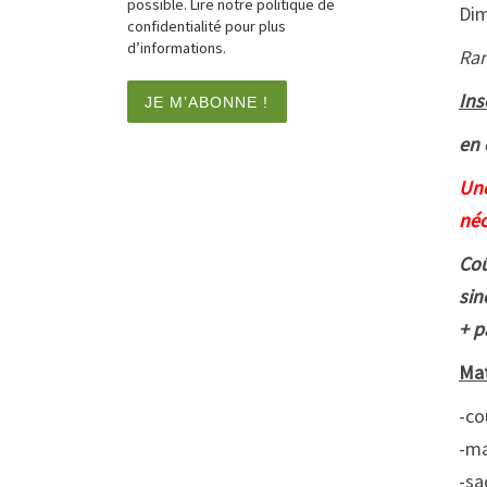
possible. Lire notre politique de
Dim
confidentialité pour plus
d’informations.
Ran
Ins
en 
Une
néc
Coû
sin
+ p
Mat
-co
-ma
-sa