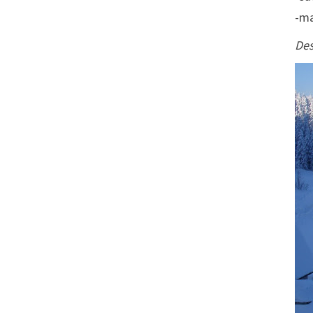
-ma
Des