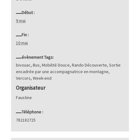
Début :
9 mai
Fin :
10 mai
évènement Tags:
bivouac
,
Bus
,
Mobilité Douce
,
Rando Découverte
,
Sortie
encadrée par une accompagnatrice en montagne
,
Vercors
,
Week-end
Organisateur
Faustine
Téléphone :
782182725