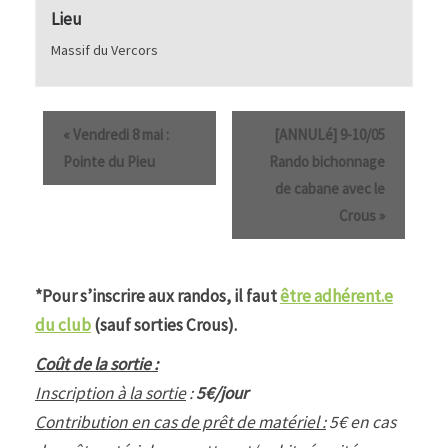
Lieu
Massif du Vercors
«
Vendredi 8 mai :
[ANNULé] 9-10/05
Pointe du Pieu
Rando bichonnage
de cabane avec le
Crous
»
*Pour s’inscrire aux randos, il faut
être adhérent.e
du club
(sauf sorties Crous).
Coût de la sortie :
Inscription à la sortie
:
5€/jour
Contribution en cas de prêt de matériel :
5€ en cas