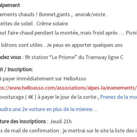
uipement
ements chauds ! Bonnet,gants , anorak/veste .
ettes de soleil . Crême solaire
peut faire chaud pendant la montée, mais froid après … Picnic
 bâtons sont utiles . Je peux en apporter quelques uns
dez vous
: 9h station “Le Prisme” du Tramway ligne C
t / Inscription:
à payer immédiatement sur HelloAsso
ps://www.helloasso.com/associations/alpes-la/evenements
ovoiturage ( 4€ ) à payer le jour de la sortie ,
Prenez de la mo
faudra une 2e voiture en plus de la mienne…
ture des inscriptions
: Jeudi 21h
as de mail de confirmation : je mettrai sur le site la liste des i