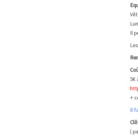
Eq
Vêt
Lun
Il 
Les
Ren
Coû
5€ 
htt
+ c
Il 
Clô
( p