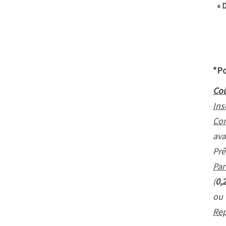
«
D
*Po
Coû
Ins
Con
ava
Prê
Par
(
0,
ou
Rep