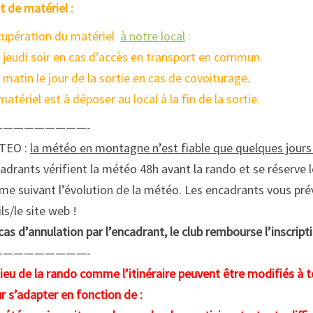
t de matériel :
upération du matériel
à notre local
:
e jeudi soir en cas d’accès en transport en commun.
e matin le jour de la sortie en cas de covoiturage.
matériel est à déposer au local à la fin de la sortie.
—————————-
TEO :
la météo en montagne n’est fiable que quelques jour
adrants vérifient la météo 48h avant la rando et se réserve le
e suivant l’évolution de la météo. Les encadrants vous prév
ls/le site web !
cas d’annulation par l’encadrant, le club rembourse l’inscript
—————————-
lieu de la rando comme l’itinéraire peuvent être modifiés à 
r s’adapter en fonction de :