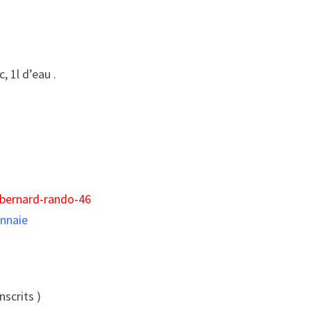
, 1l d’eau .
/bernard-rando-46
nnaie
nscrits )