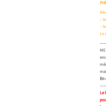
Prê
Réc
– l
– l
Le 
—
ME
enc
mêm
mai
En 
—
Le 
pou