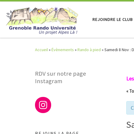
Skip to content
REJOINDRE LE CLUB
Accueil
»
Évènements
»
Rando à pied
»
Samedi 8 Nov : 
RDV sur notre page
Les
Instagram
« T
C
S
REJOINS LA PAGE