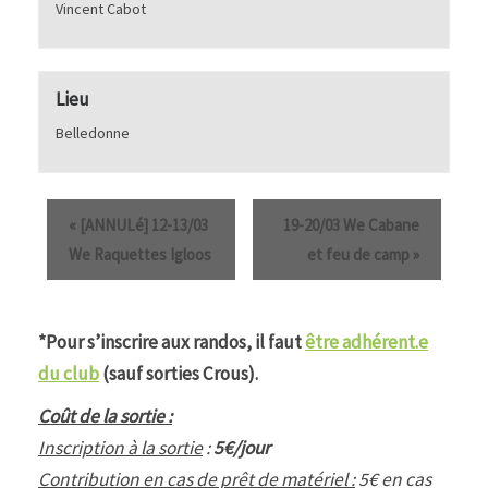
Vincent Cabot
Lieu
Belledonne
«
[ANNULé] 12-13/03
19-20/03 We Cabane
We Raquettes Igloos
et feu de camp
»
*Pour s’inscrire aux randos, il faut
être adhérent.e
du club
(sauf sorties Crous).
Coût de la sortie :
Inscription à la sortie
:
5€/jour
Contribution en cas de prêt de matériel :
5€ en cas