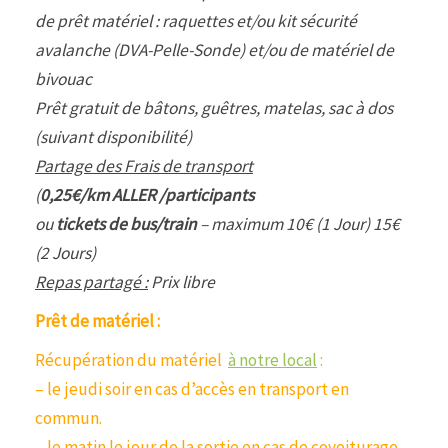
de prêt matériel : raquettes et/ou kit sécurité
avalanche (DVA-Pelle-Sonde) et/ou de matériel de
bivouac
Prêt gratuit de bâtons, guêtres, matelas, sac à dos
(suivant disponibilité)
Partage des Frais de transport
(
0,25€/km ALLER /participants
ou
tickets de bus/train
– maximum 10€ (1 Jour) 15€
(2 Jours)
Repas partagé :
Prix libre
Prêt de matériel :
Récupération du matériel
à notre local
:
– le jeudi soir en cas d’accès en transport en
commun.
– le matin le jour de la sortie en cas de covoiturage.