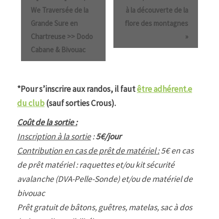
We Traversée de la
à la découverte de la
Grande Sure en
flore des montagnes
Chartreuse >> Dodo
»
Cabane & Bivouac
*Pour s’inscrire aux randos, il faut
être adhérent.e
du club
(sauf sorties Crous).
Coût de la sortie :
Inscription à la sortie
:
5€/jour
Contribution en cas de prêt de matériel :
5€ en cas
de prêt matériel : raquettes et/ou kit sécurité
avalanche (DVA-Pelle-Sonde) et/ou de matériel de
bivouac
Prêt gratuit de bâtons, guêtres, matelas, sac à dos