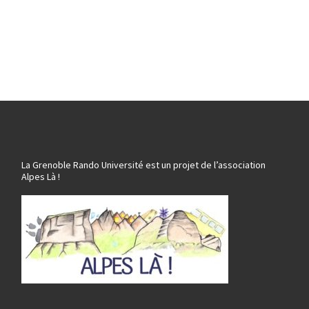
La Grenoble Rando Université est un projet de l’association
Alpes Là !