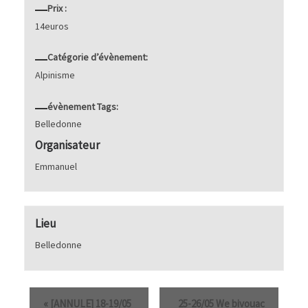
Prix :
14euros
Catégorie d’évènement:
Alpinisme
évènement Tags:
Belledonne
Organisateur
Emmanuel
Lieu
Belledonne
«
[ANNULE] 18-19/05
25-26/05 We bivouac