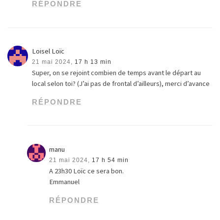
RÉPONDRE
Loisel Loïc
21 mai 2024,
17 h 13 min
Super, on se rejoint combien de temps avant le départ au
local selon toi? (J’ai pas de frontal d’ailleurs), merci d’avance
RÉPONDRE
manu
21 mai 2024,
17 h 54 min
A 23h30 Loïc ce sera bon.
Emmanuel
RÉPONDRE