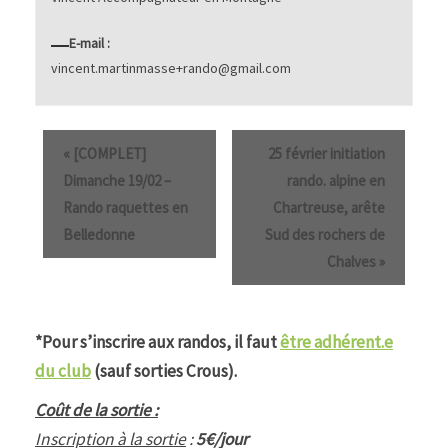
E-mail :
vincent.martinmasse+rando@gmail.com
«
[COMPLET]
25 février initiation
Dimanche 19/02 –
rando. alpine en
Rando raquettes en
Chartreuse, arête
Belledonne
Sud des rochers de
Chalves
»
*Pour s’inscrire aux randos, il faut
être adhérent.e
du club
(sauf sorties Crous).
Coût de la sortie :
Inscription à la sortie
:
5€/jour