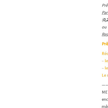
Prê
Par
(
0,
ou
Rep
Prê
Réc
– l
– l
Le 
—
ME
enc
mêm