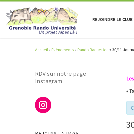
Skip to content
REJOINDRE LE CLUB
Accueil
»
Évènements
»
Rando Raquettes
»
30/11 Journ
RDV sur notre page
Les
Instagram
« T
C
3
REJOINS LA PAGE