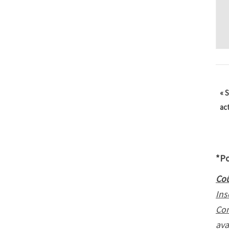
«
S
ac
*Po
Coû
Ins
Con
ava