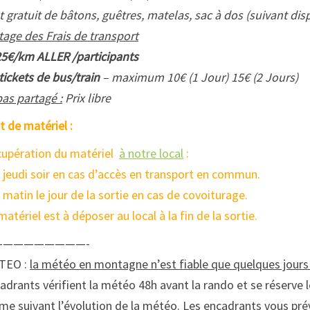
t gratuit de bâtons, guêtres, matelas, sac à dos (suivant disp
tage des Frais de transport
25€/km ALLER /participants
tickets de bus/train
– maximum 10€ (1 Jour) 15€ (2 Jours)
as partagé :
Prix libre
t de matériel :
upération du matériel
à notre local
:
e jeudi soir en cas d’accès en transport en commun.
e matin le jour de la sortie en cas de covoiturage.
matériel est à déposer au local à la fin de la sortie.
—————————-
TEO :
la météo en montagne n’est fiable que quelques jour
adrants vérifient la météo 48h avant la rando et se réserve le
e suivant l’évolution de la météo. Les encadrants vous prév