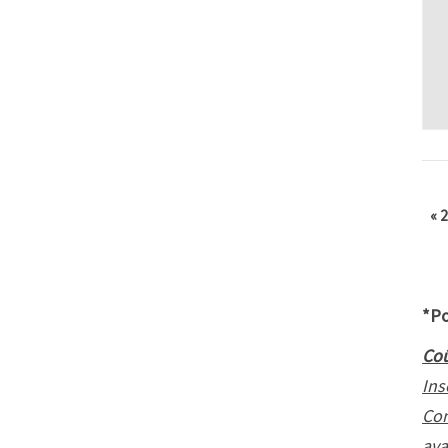
«
2
*Po
Coû
Ins
Con
ava