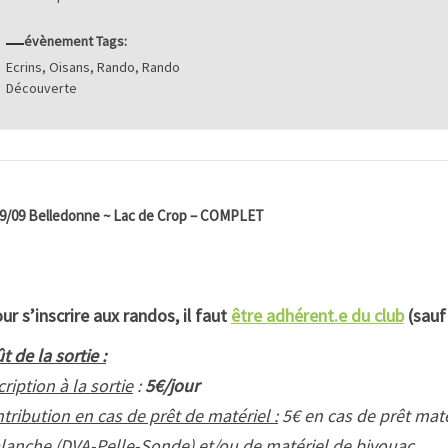
évènement Tags:
Ecrins
,
Oisans
,
Rando
,
Rando
Découverte
9/09 Belledonne ~ Lac de Crop – COMPLET
ur s’inscrire aux randos, il faut
être adhérent.e du club
(sauf
t de la sortie :
cription à la sortie
:
5€/jour
tribution en cas de prêt de matériel :
5€ en cas de prêt matér
lanche (DVA-Pelle-Sonde) et/ou de matériel de bivouac