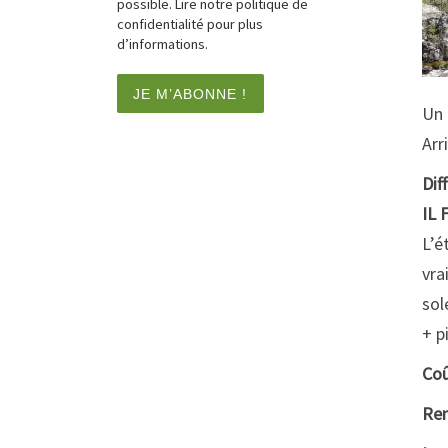
possible. Lire notre politique de
confidentialité pour plus
d’informations.
Un 
Arr
Dif
IL 
L’é
vra
sol
+ p
Coû
Ren