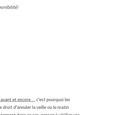
onibilité)
s avant et encore…
c’est pourquoi les
 droit d’annuler la veille ou le matin
iennent dans ce cas, pensez à vérifier vos