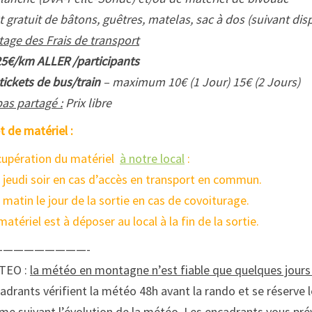
t gratuit de bâtons, guêtres, matelas, sac à dos (suivant disp
tage des Frais de transport
25€/km ALLER /participants
tickets de bus/train
– maximum 10€ (1 Jour) 15€ (2 Jours)
as partagé :
Prix libre
t de matériel :
upération du matériel
à notre local
:
e jeudi soir en cas d’accès en transport en commun.
e matin le jour de la sortie en cas de covoiturage.
matériel est à déposer au local à la fin de la sortie.
—————————-
TEO :
la météo en montagne n’est fiable que quelques jour
adrants vérifient la météo 48h avant la rando et se réserve le
e suivant l’évolution de la météo. Les encadrants vous prév