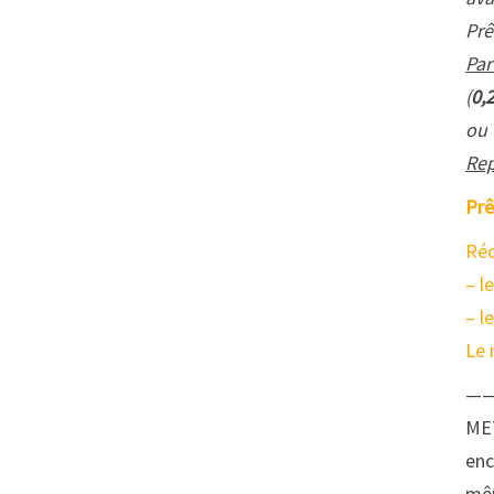
Prê
Par
(
0,
ou
Rep
Prê
Réc
– l
– l
Le 
—
ME
enc
mêm