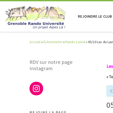
Skip to content
REJOINDRE LE CLUB
Accueil
»
Évènements
»
Rando à pied
»
05/10 Lac du Lau
RDV sur notre page
Les
Instagram
« T
C
0
REJOINS LA PAGE