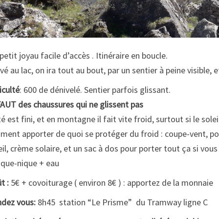
petit joyau facile d’accès . Itinéraire en boucle.
ivé au lac, on ira tout au bout, par un sentier à peine visible,
ficulté
: 600 de dénivelé. Sentier parfois glissant.
FAUT des chaussures qui ne glissent pas
té est fini, et en montagne il fait vite froid, surtout si le solei
iment apporter de quoi se protéger du froid : coupe-vent, po
eil, crème solaire, et un sac à dos pour porter tout ça si vo
ique-nique + eau
t :
5€ + covoiturage ( environ 8€ ) : apportez de la monnaie
dez vous:
8h45 station “Le Prisme” du Tramway ligne C