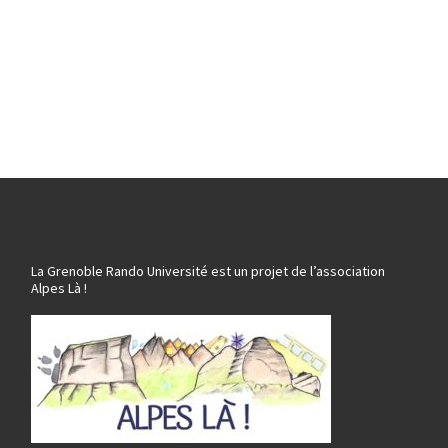
La Grenoble Rando Université est un projet de l’association
Alpes Là !