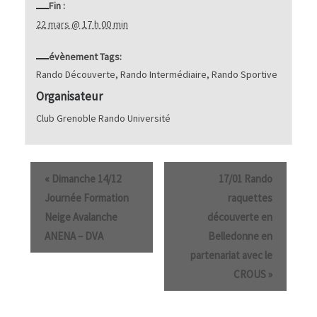
Fin :
22 mars @ 17 h 00 min
évènement Tags:
Rando Découverte
,
Rando Intermédiaire
,
Rando Sportive
Organisateur
Club Grenoble Rando Université
«
Dimanche 14/12
17/01 Rando
Journée Formation
raquettes
Neige Avalanche
découverte en
ANENA – DVA
Belledonne en
partenariat avec le
CROUS
»