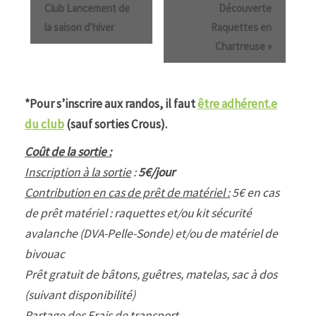
Club Lancement de
Découverte
la saison d’hiver
Raquettes en
Chartreuse
»
*Pour s’inscrire aux randos, il faut
être adhérent.e
du club
(sauf sorties Crous).
Coût de la sortie :
Inscription à la sortie
:
5€/jour
Contribution en cas de prêt de matériel :
5€ en cas
de prêt matériel : raquettes et/ou kit sécurité
avalanche (DVA-Pelle-Sonde) et/ou de matériel de
bivouac
Prêt gratuit de bâtons, guêtres, matelas, sac à dos
(suivant disponibilité)
Partage des Frais de transport