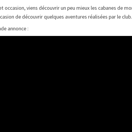
et occasion, viens découvrir un peu mieux les cabanes de m
ccasion de découvrir quelques aventures réalisées par le club.
de annonce :