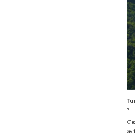
Tu 
?
C’e
avr