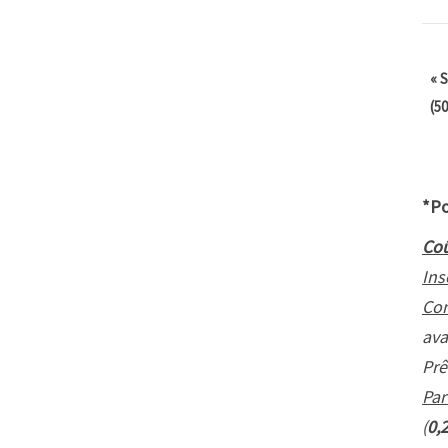
«
S
(5
*Po
Coû
Ins
Con
ava
Prê
Par
(
0,