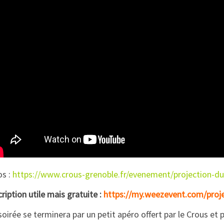
os :
https://www.crous-grenoble.fr/evenement/projection-du-
cription utile mais gratuite :
https://my.weezevent.com/proje
soirée se terminera par un petit apéro offert par le Crous e