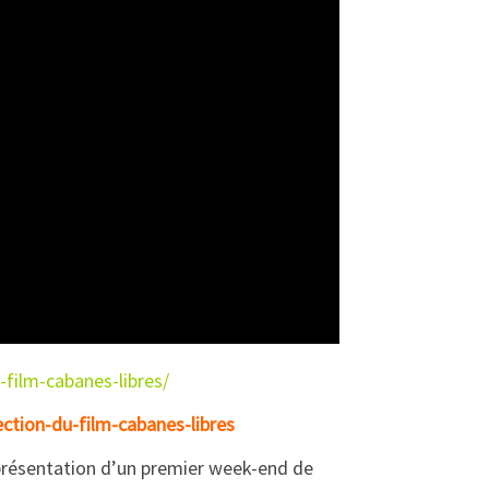
film-cabanes-libres/
ction-du-film-cabanes-libres
t présentation d’un premier week-end de