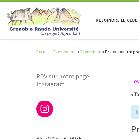
Skip to content
REJOINDRE LE CLUB
Accueil
»
Évènements
»
Evènement
»
Projection film gr
RDV sur notre page
Les
Instagram
« T
C
Pr
REJOINS LA PAGE