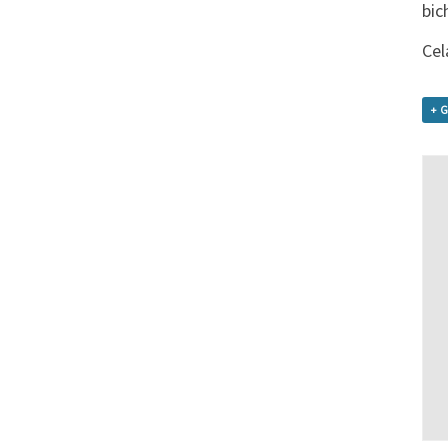
bic
Cel
+ 