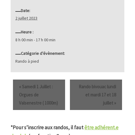
Date:
2 juillet 2023
Heure :
8 h 00 min - 17 h 00 min
Catégorie d’évènement:
Rando à pied
«
Samedi 1 Juillet :
Rando bivouac lundi
Orgues de
et mardi 17 et 18
Valsenestre ( 1000m)
juillet
»
*Pour s’inscrire aux randos, il faut
être adhérent.e