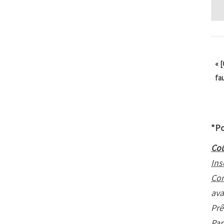
«
[
fa
*Po
Coû
Ins
Con
ava
Prê
Par