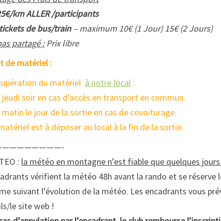
25€/km ALLER /participants
tickets de bus/train
– maximum 10€ (1 Jour) 15€ (2 Jours)
as partagé :
Prix libre
t de matériel :
upération du matériel
à notre local
:
e jeudi soir en cas d’accès en transport en commun.
e matin le jour de la sortie en cas de covoiturage.
matériel est à déposer au local à la fin de la sortie.
—————————-
TEO :
la météo en montagne n’est fiable que quelques jour
adrants vérifient la météo 48h avant la rando et se réserve le
e suivant l’évolution de la météo. Les encadrants vous prév
ls/le site web !
cas d’annulation par l’encadrant, le club rembourse l’inscript