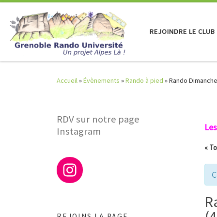
Skip to content
REJOINDRE LE CLUB
Accueil
»
Évènements
»
Rando à pied
»
Rando Dimanche 
RDV sur notre page
Les
Instagram
« T
C
R
(
REJOINS LA PAGE