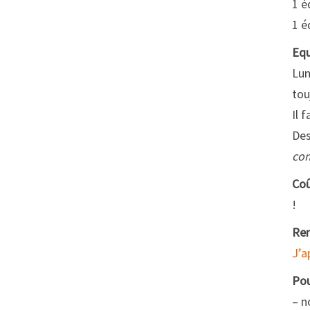
1 é
1 é
Eq
Lun
tou
Il 
Des
com
Co
!
Ren
J’a
Pou
– 