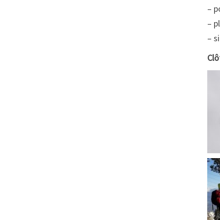
– p
– p
– s
Clô