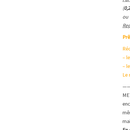
(
0,
ou
Rep
Prê
Réc
– l
– l
Le 
—
ME
enc
mêm
mai
En 