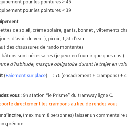
quipement pour les pointures > 45
quipement pour les pointures < 39
uipement
ettes de soleil, crème solaire, gants, bonnet , vêtements chaud
jours d’avoir du vent ), picnic, 1,5L d’eau
faut des chaussures de rando montantes
 bâtons sont nécessaires (je peux en fournir quelques uns )
me d’habitude, masque obligatoire durant le trajet en voit
ût
(
Paiement sur place
) : 7€ (encadrement + crampons) + cov
dez vous
: 9h station “le Prisme” du tramway ligne C.
pporte directement les crampons au lieu de rendez vous
r s’incrire,
(maximum 8 personnes) laisser un commentaire 
nom,prénom