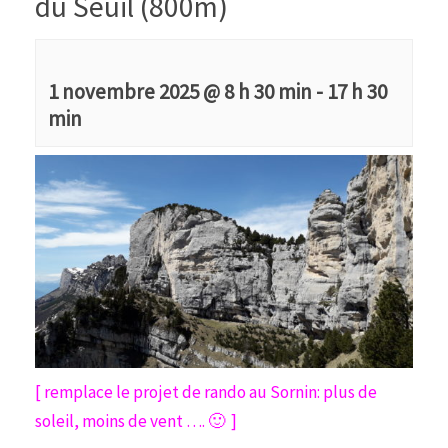
du Seuil (800m)
1 novembre 2025 @ 8 h 30 min
-
17 h 30
min
[ remplace le projet de rando au Sornin: plus de
soleil, moins de vent …. 🙂 ]