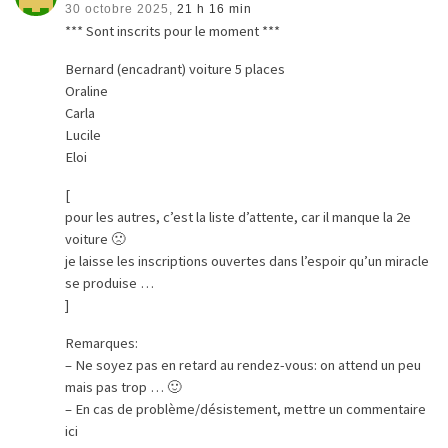
30 octobre 2025,
21 h 16 min
*** Sont inscrits pour le moment ***
Bernard (encadrant) voiture 5 places
Oraline
Carla
Lucile
Eloi
[
pour les autres, c’est la liste d’attente, car il manque la 2e
voiture 🙁
je laisse les inscriptions ouvertes dans l’espoir qu’un miracle
se produise …
]
Remarques:
– Ne soyez pas en retard au rendez-vous: on attend un peu
mais pas trop … 🙂
– En cas de problème/désistement, mettre un commentaire
ici