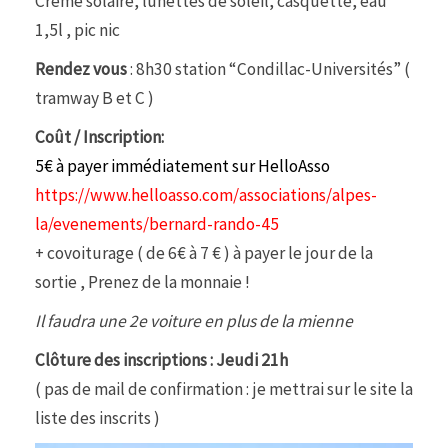
Crême solaire, lunettes de soleil, casquette, eau
1,5l , pic nic
Rendez vous
: 8h30 station “Condillac-Universités” (
tramway B et C )
Coût / Inscription:
5€ à payer immédiatement sur HelloAsso
https://www.helloasso.com/associations/alpes-
la/evenements/bernard-rando-45
+ covoiturage ( de 6€ à 7 € ) à payer le jour de la
sortie , Prenez de la monnaie !
Il faudra une 2e voiture en plus de la mienne
Clôture des inscriptions : Jeudi 21h
( pas de mail de confirmation : je mettrai sur le site la
liste des inscrits )