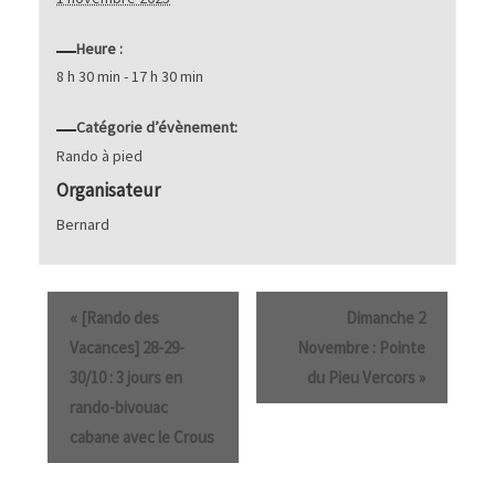
Heure :
8 h 30 min - 17 h 30 min
Catégorie d’évènement:
Rando à pied
Organisateur
Bernard
«
[Rando des
Dimanche 2
Vacances] 28-29-
Novembre : Pointe
30/10 : 3 jours en
du Pieu Vercors
»
rando-bivouac
cabane avec le Crous