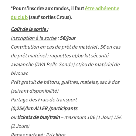
*Pour s’inscrire aux randos, il faut
être adhérent.e
du club
(sauf sorties Crous).
Coût de la sortie :
Inscription à la sortie
:
5€/jour
Contribution en cas de prêt de matériel :
5€ en cas
de prêt matériel : raquettes et/ou kit sécurité
avalanche (DVA-Pelle-Sonde) et/ou de matériel de
bivouac
Prêt gratuit de bâtons, guêtres, matelas, sac à dos
(suivant disponibilité)
Partage des Frais de transport
(
0,25€/km ALLER /participants
ou
tickets de bus/train
– maximum 10€ (1 Jour) 15€
(2 Jours)
Repas partagé :
Prix libre