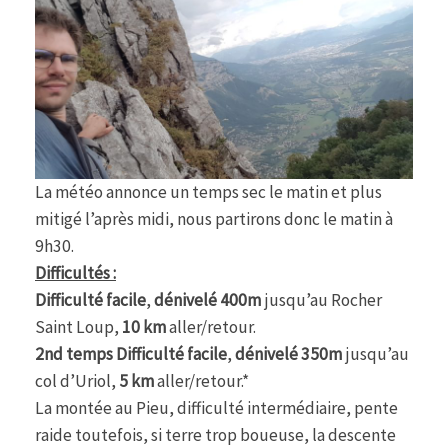
La météo annonce un temps sec le matin et plus
mitigé l’après midi, nous partirons donc le matin à
9h30.
Difficultés :
Difficulté facile
,
dénivelé 400m
jusqu’au Rocher
Saint Loup,
10 km
aller/retour.
2nd temps Difficulté facile
,
dénivelé 350m
jusqu’au
col d’Uriol,
5 km
aller/retour.*
La montée au Pieu, difficulté intermédiaire, pente
raide toutefois, si terre trop boueuse, la descente