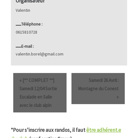
Organisateur
Valentin
Téléphone :
0615810728
E-mail :
valentin.borel@gmail.com
«
[** COMPLET **]
Samedi 26 Avril :
Samedi 12/04 Sortie
Montagne du Conest
Escalade en Salle
»
avec le club alpin
*Pour s’inscrire aux randos, il faut
être adhérent.e