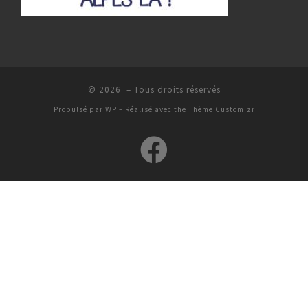
© 2026
– Tous droits réservés
Propulsé par
WP
– Réalisé avec the
Thème Customizr