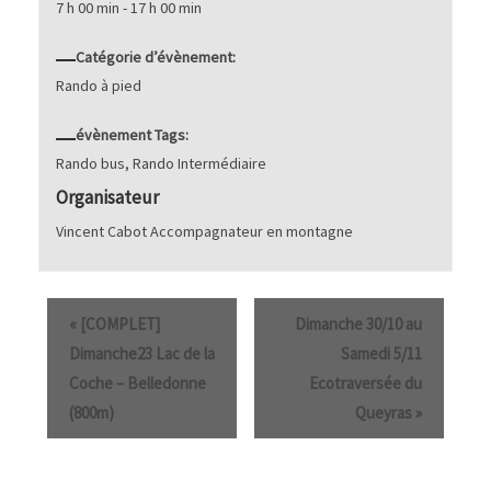
7 h 00 min - 17 h 00 min
Catégorie d’évènement:
Rando à pied
évènement Tags:
Rando bus
,
Rando Intermédiaire
Organisateur
Vincent Cabot Accompagnateur en montagne
«
[COMPLET]
Dimanche 30/10 au
Dimanche23 Lac de la
Samedi 5/11
Coche – Belledonne
Ecotraversée du
(800m)
Queyras
»