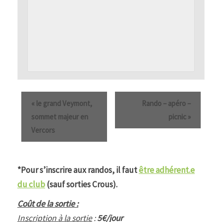
«
le grand Veymont,
Rando – apéro –
sommet majeur en
picnic
»
Vercors
*Pour s’inscrire aux randos, il faut
être adhérent.e
du club
(sauf sorties Crous).
Coût de la sortie :
Inscription à la sortie
:
5€/jour