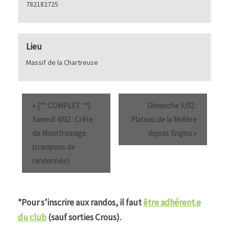
782182725
Lieu
Massif de la Chartreuse
«
[** COMPLET **]
Dimanche 5/02 :
Samedi 4/02 : Crête
Plateau de la Molière
de Montfromage
depuis Engins
»
(crampons de
randonnée)
*Pour s’inscrire aux randos, il faut
être adhérent.e
du club
(sauf sorties Crous).