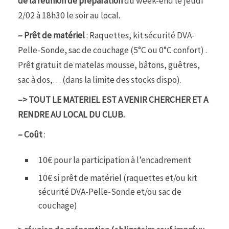
de la réunion de préparation
du week-end le jeudi
2/02 à 18h30 le soir au local.
– Prêt de matériel
: Raquettes, kit sécurité DVA-
Pelle-Sonde, sac de couchage (5°C ou 0°C confort) .
Prêt gratuit de matelas mousse, bâtons, guêtres,
sac à dos,… (dans la limite des stocks dispo).
–>
TOUT LE MATERIEL EST A VENIR CHERCHER ET A
RENDRE AU LOCAL DU CLUB.
– Coût
:
10€ pour la participation à l’encadrement
10€ si prêt de matériel (raquettes et/ou kit
sécurité DVA-Pelle-Sonde et/ou sac de
couchage)