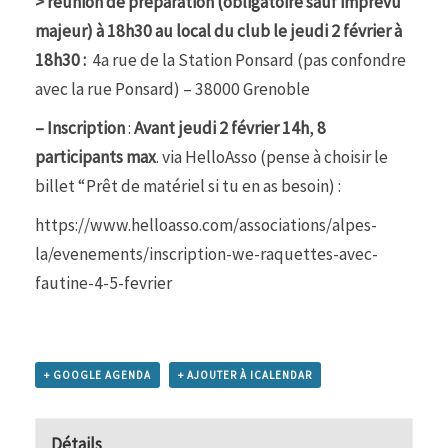
> réunion de préparation (obligatoire sauf imprévu
majeur) à 18h30 au local du club le jeudi 2 février à
18h30 :
4a rue de la Station Ponsard (pas confondre
avec la rue Ponsard) – 38000 Grenoble
– Inscription
:
Avant jeudi 2 février 14h
,
8
participants max
. via HelloAsso (pense à choisir le
billet “Prêt de matériel si tu en as besoin) :
https://www.helloasso.com/associations/alpes-
la/evenements/inscription-we-raquettes-avec-
fautine-4-5-fevrier
+ GOOGLE AGENDA
+ AJOUTER À ICALENDAR
Détails