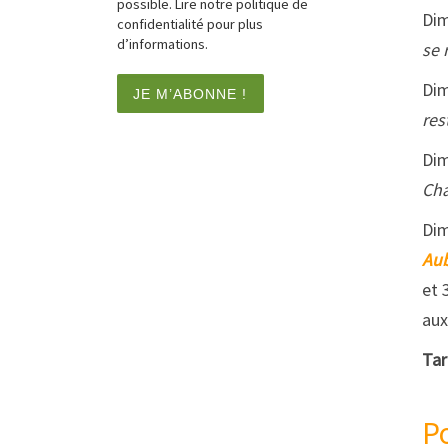
possible. Lire notre politique de
Dim
confidentialité pour plus
d’informations.
se 
Dim
res
Dim
Cha
Dim
Aub
et 
aux
Tar
Po