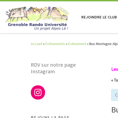
Skip to content
REJOINDRE LE CLUB
Accueil
»
Évènements
»
Evènement
»
Bus Montagne Alpe
RDV sur notre page
Les
Instagram
« T
C
B
REJOINS LA PAGE