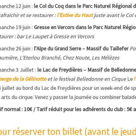
anche 12 juin :
le Col du Coq dans le Parc Naturel Régional 
rafraichir et se restaurer :
l’Estive du Haut
juste avant le Col
anche 19 juin :
Gresse en Vercors dans le Parc Naturel Régio
taurer : bar Le Laupet à Gresse en Vercors
anche 26 juin :
l’Alpe du Grand Serre – Massif du Taillefer
Pou
umière, L’Eterlou Branché, Chez Noute, Les Mélèzes
anche 3 Juillet :
le Lac de Freydières – Massif de Belledonn
erge de la Gélinotte
et le festival Belledonne en Cirque
Le
3 juillet au bord du Lac de Freydières pour un week-end de sp
 arts du cirque. Venez y passer la journée ou combiner balade
if normal : 10€ / Tarif réduit pour les adhérents du club : 5€
ur réserver ton billet (avant le jeudi