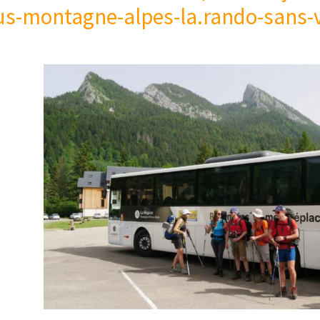
us-montagne-alpes-la.rando-sans-v