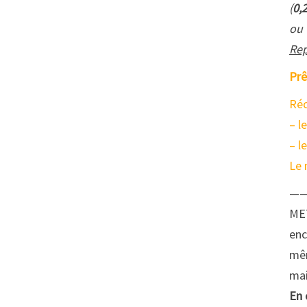
(
0,
ou
Rep
Prê
Réc
– l
– l
Le 
—
ME
enc
mêm
mai
En 