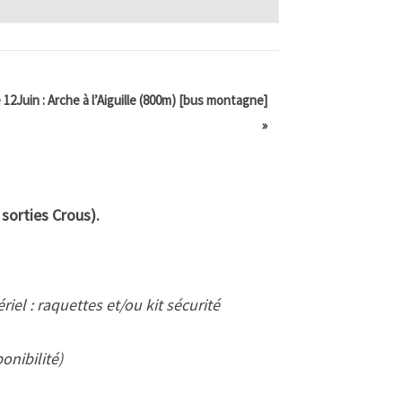
12Juin : Arche à l’Aiguille (800m) [bus montagne]
»
 sorties Crous).
iel : raquettes et/ou kit sécurité
onibilité)