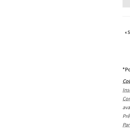
«
S
*Po
Coû
Ins
Con
ava
Prê
Par