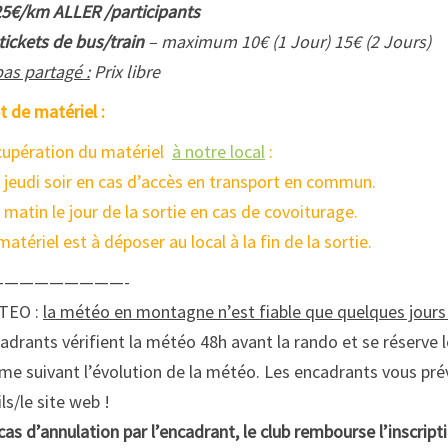
25€/km ALLER /participants
tickets de bus/train
– maximum 10€ (1 Jour) 15€ (2 Jours)
as partagé :
Prix libre
t de matériel :
upération du matériel
à notre local
:
e jeudi soir en cas d’accès en transport en commun.
e matin le jour de la sortie en cas de covoiturage.
matériel est à déposer au local à la fin de la sortie.
—————————-
TEO :
la météo en montagne n’est fiable que quelques jour
adrants vérifient la météo 48h avant la rando et se réserve le
e suivant l’évolution de la météo. Les encadrants vous prév
ls/le site web !
cas d’annulation par l’encadrant, le club rembourse l’inscript